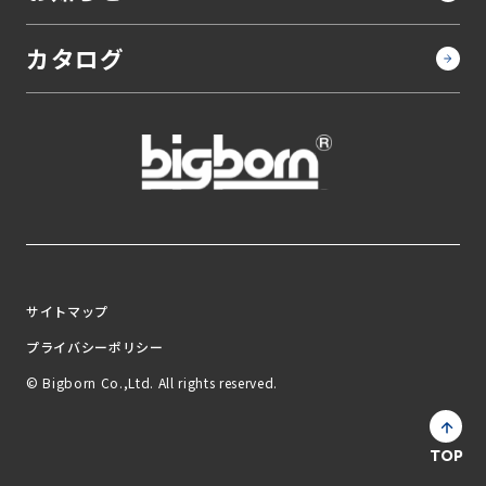
カタログ
サイトマップ
プライバシーポリシー
© Bigborn Co.,Ltd. All rights reserved.
TOP